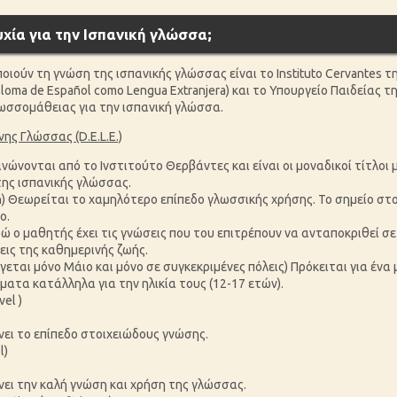
τυχία για την Ισπανική γλώσσα;
οιούν τη γνώση της ισπανικής γλώσσας είναι το Instituto Cervantes τη
Diploma de Español como Lengua Extranjera) και το Υπουργείο Παιδείας 
λωσσομάθειας για την ισπανική γλώσσα.
ης Γλώσσας (D.E.L.E.)
ώνονται από το Ινστιτούτο Θερβάντες και είναι οι μοναδικοί τίτλοι
της ισπανικής γλώσσας.
h) Θεωρείται το χαμηλότερο επίπεδο γλωσσικής χρήσης. Το σημείο στο
ο.
ώ ο μαθητής έχει τις γνώσεις που του επιτρέπουν να ανταποκριθεί σε
ις της καθημερινής ζωής.
άγεται μόνο Μάιο και μόνο σε συγκεκριμένες πόλεις) Πρόκειται για έν
ματα κατάλληλα για την ηλικία τους (12-17 ετών).
el )
ει το επίπεδο στοιχειώδους γνώσης.
l)
ει την καλή γνώση και χρήση της γλώσσας.