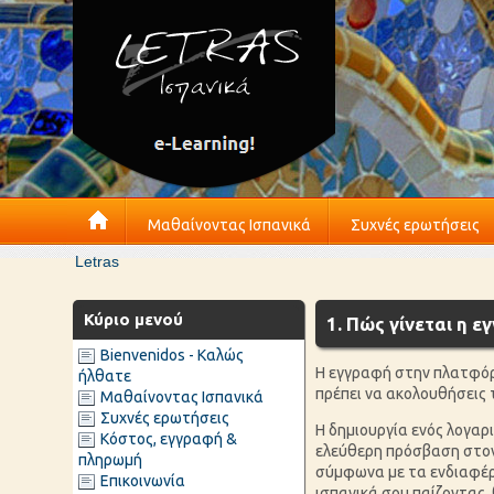
Μαθαίνοντας Ισπανικά
Συχνές ερωτήσεις
Letras
Κύριο μενού
1. Πώς γίνεται η ε
Bienvenidos - Καλώς
Η εγγραφή στην πλατφόρμ
ήλθατε
πρέπει να ακολουθήσεις τ
Μαθαίνοντας Ισπανικά
Συχνές ερωτήσεις
Η δημιουργία ενός λογαρ
Κόστος, εγγραφή &
ελεύθερη πρόσβαση στο
πληρωμή
σύμφωνα με τα ενδιαφέρο
Επικοινωνία
ισπανικά σου παίζοντας, 