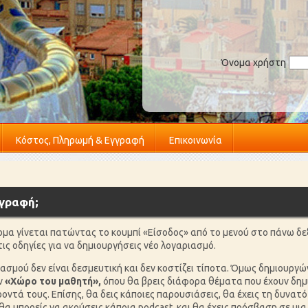
Όνομα χρήστη
Κόστος, Πληρωμή & Εγγραφή
Επικοινωνία
γγραφή;
α γίνεται πατώντας το κουμπί «Είσοδος» από το μενού στο πάνω δεξί
ις οδηγίες για να δημιουργήσεις νέο λογαριασμό.
ιασμού δεν είναι δεσμευτική και δεν κοστίζει τίποτα. Όμως δημιουργ
ν
«Χώρο του μαθητή»,
όπου θα βρεις διάφορα θέματα που έχουν δημι
ντά τους. Επίσης, θα δεις κάποιες παρουσιάσεις, θα έχεις τη δυνατ
θα μπορείς να ακούσεις κάποια podcast, και θα έχεις πρόσβαση σε μι