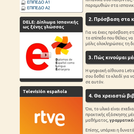
ΕΠΙΠΕΔΟ A1
παραμυθιών στα ισπανικ
ΕΠΙΠΕΔΟ Α2
2. Πρόσβαση στα 
DELE: Δίπλωμα Ισπανικής
ως ξένης γλώσσας
Για να έχεις πρόσβαση σ
το επίπεδο που θέλεις ν
μόλις ολοκληρώσεις τη 
3. Πώς κινούμαι μ
Η ψηφιακή αίθουσα Letras
σου δοθεί το κλειδί για 
σε αυτόν.
Televisión española
4. Θα χρειαστώ βιβ
Όχι, το υλικό είναι σχεδ
πρακτικής εξάσκησης μέ
μαθήματος,
γραμματικές
Επίσης, υπάρχει η δυνα