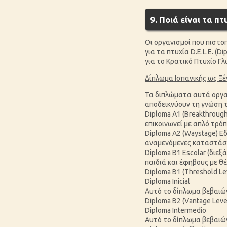
9. Ποιά είναι τα π
Οι οργανισμοί που πιστοπ
για τα πτυχία D.E.L.E. (
για το Κρατικό Πτυχίο Γ
Δίπλωμα Ισπανικής ως Ξέν
Τα διπλώματα αυτά οργαν
αποδεικνύουν τη γνώση 
Diploma A1 (Breakthroug
επικοινωνεί με απλό τρόπ
Diploma A2 (Waystage) Εδ
αναμενόμενες καταστάσε
Diploma Β1 Escolar (διεξ
παιδιά και έφηβους με θέ
Diploma B1 (Threshold Lev
Diploma Inicial
Αυτό το δίπλωμα βεβαιών
Diploma B2 (Vantage Leve
Diploma Intermedio
Αυτό το δίπλωμα βεβαιών