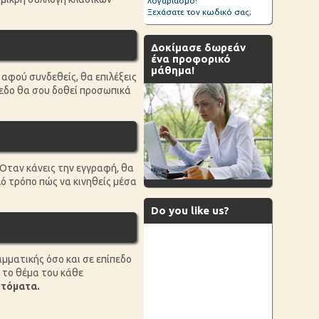
λογαριασμό!
Ξεχάσατε τον κωδικό σας;
Δοκίμασε δωρεάν
ένα προφορικό
μάθημα!
 αφού συνδεθείς, θα επιλέξεις
πεδο θα σου δοθεί προσωπικά
. Όταν κάνεις την εγγραφή, θα
πλό τρόπο πώς να κινηθείς μέσα
Do you like us?
αμματικής όσο και σε επίπεδο
 το θέμα του κάθε
υτόματα.