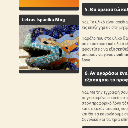
5. Θα χρειαστώ κα
Letras Ispanika Blog
Ναι. Το υλικό είναι σχεδ
τις επεξηγήσεις στη μητ
Παρόλο που στο υλικό θα
οπτικοακουστικό υλικό κ
φροντίσεις να εξασκηθεί
μπορούν να γίνουν
onlin
λόγο.
6. Αν αγοράσω ένα
εξασκήσω το προφο
Ναι. Με την εγγραφή σου
συγκεκριμένο επίπεδο, κα
στον προφορικό λόγο τότ
και σε τυχόν απορίες πο
και θα τα κανονίσουμε σ
Συνολικά και τα τρία επί