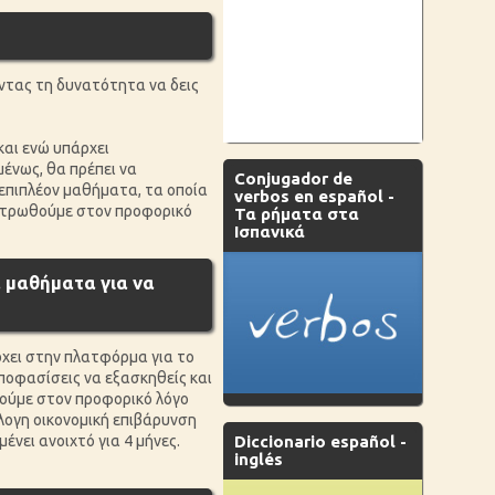
οντας τη δυνατότητα να δεις
και ενώ υπάρχει
μένως, θα πρέπει να
Conjugador de
 επιπλέον μαθήματα, τα οποία
verbos en español -
εντρωθούμε στον προφορικό
Τα ρήματα στα
Ισπανικά
α μαθήματα για να
ρχει στην πλατφόρμα για το
αποφασίσεις να εξασκηθείς και
θούμε στον προφορικό λόγο
λογη οικονομική επιβάρυνση
νει ανοιχτό για 4 μήνες.
Diccionario español -
inglés