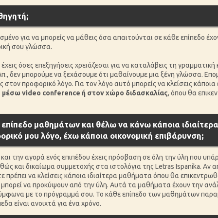
θηγητή;
ιασμένο για να μπορείς να μάθεις όσα απαιτούνται σε κάθε επίπεδο έχ
ρική σου γλώσσα.
 έχεις όσες επεξηγήσεις χρειάζεσαι για να καταλάβεις τη γραμματική 
λπ., δεν μπορούμε να ξεχάσουμε ότι μαθαίνουμε μια ξένη γλώσσα. Επο
ς στον προφορικό λόγο. Για τον λόγο αυτό μπορείς να κλείσεις κάποια
e μέσω video conference ή στον χώρο διδασκαλίας
, όπου θα επικ
 επίπεδο μαθημάτων και θέλω να κάνω κάποια ιδιαίτερ
ρικό μου λόγο, έχω κάποια οικονομική επιβάρυνση;
 και την αγορά ενός επιπέδου έχεις πρόσβαση σε όλη την ύλη που υπά
θώς και δικαίωμα συμμετοχής στα ιστολόγια της Letras Ispanika. Αν 
ε πρέπει να κλείσεις κάποια ιδιαίτερα μαθήματα όπου θα επικεντρω
υ μπορεί να προκύψουν από την ύλη. Αυτά τα μαθήματα έχουν την ανά
ύμφωνα με το πρόγραμμά σου. Το κάθε επίπεδο των μαθημάτων παραμέ
πεδα είναι ανοιχτά για ένα χρόνο.