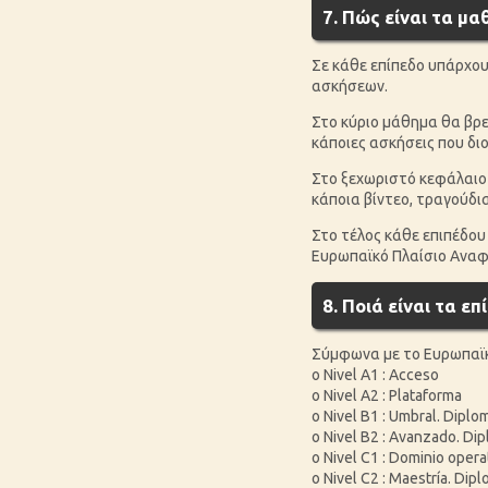
7. Πώς είναι τα μα
Σε κάθε επίπεδο υπάρχου
ασκήσεων.
Στο κύριο μάθημα θα βρει
κάποιες ασκήσεις που δ
Στο ξεχωριστό κεφάλαιο 
κάποια βίντεο, τραγούδια
Στο τέλος κάθε επιπέδου 
Ευρωπαϊκό Πλαίσιο Αναφ
8. Ποιά είναι τα επ
Σύμφωνα με το Ευρωπαϊκό
o Nivel A1 : Acceso
o Nivel A2 : Plataforma
o Nivel B1 : Umbral.
Diploma
o Nivel B2 : Avanzado. Di
o Nivel C1 : Dominio oper
o Nivel C2 : Maestría. Dipl